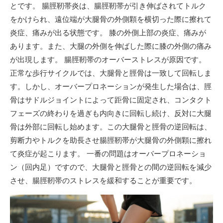
とです。 腸脛靭帯炎は、腸脛靭帯が引き伸ばされてトルク
をかけられ、遠位端が大腿骨の外側顆を横切った際に擦れて
炎症、痛みが出る状態です。 膝の外側上部の炎症、痛みが
あります。また、大腿の外側を伸ばした際に膝の外側の痛み
が出現します。 腸脛靭帯のオーバーストレスが原因です。
正常な歩行サイクルでは、大腿骨と脛骨は一致して回転しま
す。しかし、オーバープロネーションが発生した場合は、脛
骨はサドルジョイントによって距骨に固定され、コンタクト
フェーズの終わりを過ぎも内向きに回転し続け、反対に大腿
骨は外部に回転し始めます。この大腿骨と脛骨の逆回転は、
剪断力やトルクを助長させ腸脛靭帯が大腿骨の外側顆に擦れ
て炎症が起こります。 一番の問題はオーバープロネーショ
ン（回内足）ですので、大腿骨と脛骨との間の逆回転を減少
させ、腸脛靭帯のストレスを緩和することが重要です。