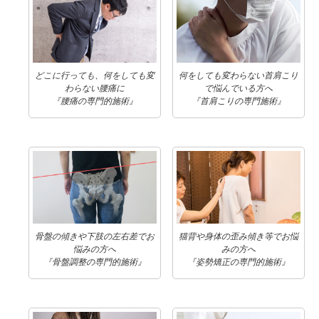
どこに行っても、何をしても変
何をしても変わらない首肩こり
わらない腰痛に
で悩んでいる方へ
『腰痛の専門的施術』
『首肩こりの専門施術』
骨盤の傾きや下肢の左右差でお
猫背や身体の歪み傾き等でお悩
悩みの方へ
みの方へ
『骨盤調整の専門的施術』
『姿勢矯正の専門的施術』