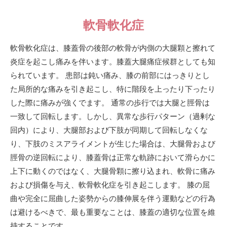
軟骨軟化症
軟骨軟化症は、膝蓋骨の後部の軟骨が内側の大腿顆と擦れて
炎症を起こし痛みを伴います。膝蓋大腿痛症候群としても知
られています。 患部は鈍い痛み、膝の前部にはっきりとし
た局所的な痛みを引き起こし、特に階段を上ったり下ったり
した際に痛みが強くでます。 通常の歩行では大腿と脛骨は
一致して回転します。しかし、異常な歩行パターン（過剰な
回内）により、大腿部および下肢が同期して回転しなくな
り、下肢のミスアライメントが生じた場合は、大腿骨および
脛骨の逆回転により、膝蓋骨は正常な軌跡において滑らかに
上下に動くのではなく、大腿骨顆に擦り込まれ、軟骨に痛み
および損傷を与え、軟骨軟化症を引き起こします。 膝の屈
曲や完全に屈曲した姿勢からの膝伸展を伴う運動などの行為
は避けるべきで、最も重要なことは、膝蓋の適切な位置を維
持することです。