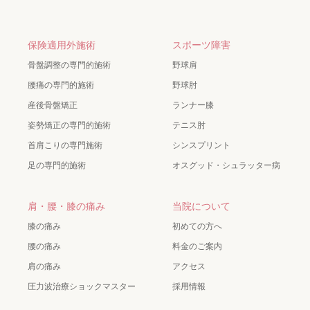
保険適用外施術
スポーツ障害
骨盤調整の専門的施術
野球肩
腰痛の専門的施術
野球肘
産後骨盤矯正
ランナー膝
姿勢矯正の専門的施術
テニス肘
首肩こりの専門施術
シンスプリント
足の専門的施術
オスグッド・シュラッター病
肩・腰・膝の痛み
当院について
膝の痛み
初めての方へ
腰の痛み
料金のご案内
肩の痛み
アクセス
圧力波治療ショックマスター
採用情報