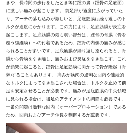
きや、長時間の歩行をしたとき等に踵の裏（踵骨の足底面）
に激しい痛みが起こります。 前足部が過度に広がっていた
り、アーチの落ち込みが激しいと、足底筋膜は繰り返しのト
ルクが過度にかかります。この力により、足底筋膜が炎症を
起こします。足底筋膜の最も弱い部分は、踵骨の骨膜（骨を
覆う繊維膜）への付着であるため、踵骨の内側の痛みが感じ
られることが多いです。足底筋膜が繰り返し捻られると、骨
膜から骨膜を引き離し、痛みおよび炎症を引き起こす。これ
が頻繁に起こると、踵骨は足底筋膜に向かって骨が隆起（骨
棘)することもあります。 痛みが筋肉の過剰な回内や連続的
なトルクによって引き起こされた場合は、トルクを止めて前
足を安定させることが必要です。痛みが足底筋膜の中央領域
に見られる場合は、後足のアライメントの調節も必要です。
一番の問題は過剰な回内（オーバープロネーション）である
ため、回内およびアーチ伸長を制御するが重要です。