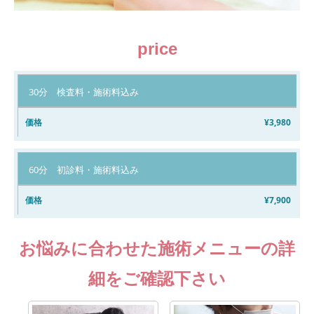
price
内
30分 検査料・施術料込み
容
¥3,980
価
格
60分 初診料・施術料込み
¥7,900
お悩みに合わせた施術メニューの詳
細をご確認下さい