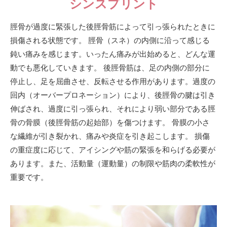
シンスプリント
脛骨が過度に緊張した後脛骨筋によって引っ張られたときに
損傷される状態です。 脛骨（スネ）の内側に沿って感じる
鈍い痛みを感じます。いったん痛みが出始めると、どんな運
動でも悪化していきます。 後脛骨筋は、足の内側の部分に
停止し、足を屈曲させ、反転させる作用があります。過度の
回内（オーバープロネーション）により、後脛骨の腱は引き
伸ばされ、過度に引っ張られ、それにより弱い部分である脛
骨の骨膜（後脛骨筋の起始部）を傷つけます。 骨膜の小さ
な繊維が引き裂かれ、痛みや炎症を引き起こします。 損傷
の重症度に応じて、アイシングや筋の緊張を和らげる必要が
あります。また、活動量（運動量）の制限や筋肉の柔軟性が
重要です。