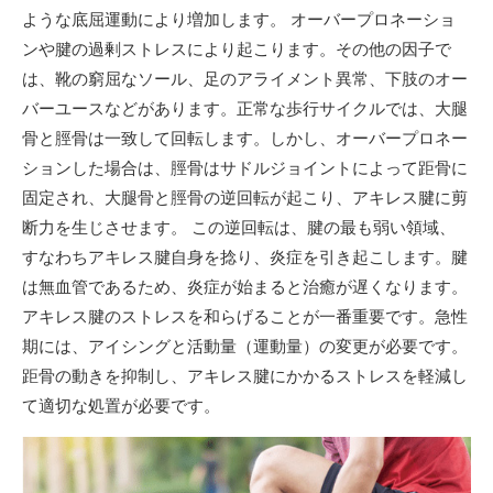
ような底屈運動により増加します。 オーバープロネーショ
ンや腱の過剰ストレスにより起こります。その他の因子で
は、靴の窮屈なソール、足のアライメント異常、下肢のオー
バーユースなどがあります。正常な歩行サイクルでは、大腿
骨と脛骨は一致して回転します。しかし、オーバープロネー
ションした場合は、脛骨はサドルジョイントによって距骨に
固定され、大腿骨と脛骨の逆回転が起こり、アキレス腱に剪
断力を生じさせます。 この逆回転は、腱の最も弱い領域、
すなわちアキレス腱自身を捻り、炎症を引き起こします。腱
は無血管であるため、炎症が始まると治癒が遅くなります。
アキレス腱のストレスを和らげることが一番重要です。急性
期には、アイシングと活動量（運動量）の変更が必要です。
距骨の動きを抑制し、アキレス腱にかかるストレスを軽減し
て適切な処置が必要です。